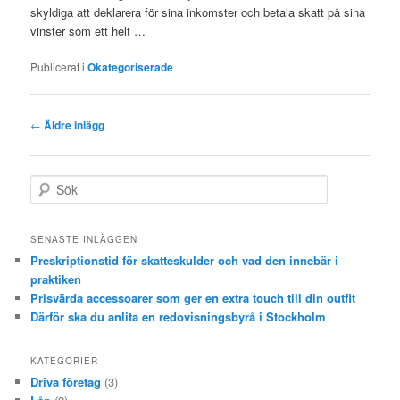
skyldiga att deklarera för sina inkomster och betala skatt på sina
vinster som ett helt …
Publicerat i
Okategoriserade
Inläggsnavigering
←
Äldre inlägg
S
ö
k
SENASTE INLÄGGEN
Preskriptionstid för skatteskulder och vad den innebär i
praktiken
Prisvärda accessoarer som ger en extra touch till din outfit
Därför ska du anlita en redovisningsbyrå i Stockholm
KATEGORIER
Driva företag
(3)