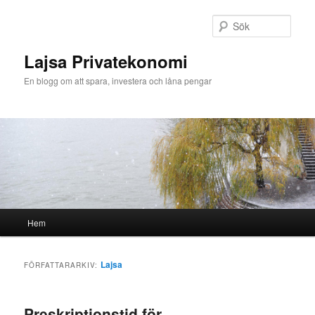
Hoppa
Hoppa
till
till
Sök
primärt
sekundärt
innehåll
innehåll
Lajsa Privatekonomi
En blogg om att spara, investera och låna pengar
Huvudmeny
Hem
Lajsa
FÖRFATTARARKIV:
Preskriptionstid för