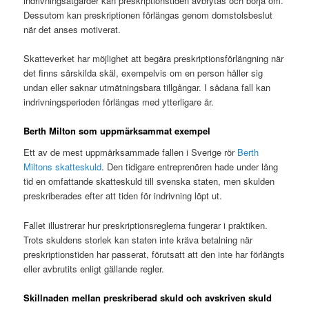
indrivningsåtgärder kan preskriptionstiden avbrytas och börja om.
Dessutom kan preskriptionen förlängas genom domstolsbeslut
när det anses motiverat.
Skatteverket har möjlighet att begära preskriptionsförlängning när
det finns särskilda skäl, exempelvis om en person håller sig
undan eller saknar utmätningsbara tillgångar. I sådana fall kan
indrivningsperioden förlängas med ytterligare år.
Berth Milton som uppmärksammat exempel
Ett av de mest uppmärksammade fallen i Sverige rör
Berth
Miltons skatteskuld
. Den tidigare entreprenören hade under lång
tid en omfattande skatteskuld till svenska staten, men skulden
preskriberades efter att tiden för indrivning löpt ut.
Fallet illustrerar hur preskriptionsreglerna fungerar i praktiken.
Trots skuldens storlek kan staten inte kräva betalning när
preskriptionstiden har passerat, förutsatt att den inte har förlängts
eller avbrutits enligt gällande regler.
Skillnaden mellan preskriberad skuld och avskriven skuld