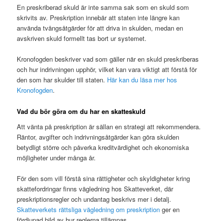
En preskriberad skuld är inte samma sak som en skuld som
skrivits av. Preskription innebär att staten inte längre kan
använda tvångsåtgärder för att driva in skulden, medan en
avskriven skuld formellt tas bort ur systemet.
Kronofogden beskriver vad som gäller när en skuld preskriberas
och hur indrivningen upphör, vilket kan vara viktigt att förstå för
den som har skulder till staten.
Här kan du läsa mer hos
Kronofogden
.
Vad du bör göra om du har en skatteskuld
Att vänta på preskription är sällan en strategi att rekommendera.
Räntor, avgifter och indrivningsåtgärder kan göra skulden
betydligt större och påverka kreditvärdighet och ekonomiska
möjligheter under många år.
För den som vill förstå sina rättigheter och skyldigheter kring
skattefordringar finns vägledning hos Skatteverket, där
preskriptionsregler och undantag beskrivs mer i detalj.
Skatteverkets rättsliga vägledning om preskription
ger en
fördjupad bild av hur reglerna tillämpas.