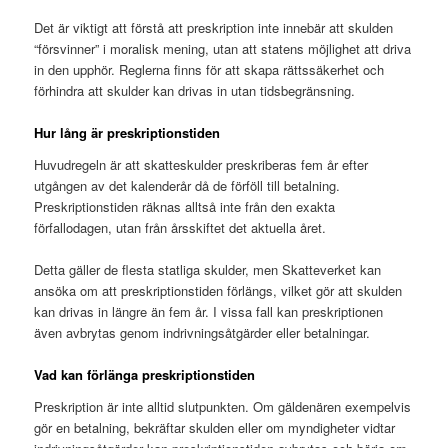
Det är viktigt att förstå att preskription inte innebär att skulden
“försvinner” i moralisk mening, utan att statens möjlighet att driva
in den upphör. Reglerna finns för att skapa rättssäkerhet och
förhindra att skulder kan drivas in utan tidsbegränsning.
Hur lång är preskriptionstiden
Huvudregeln är att skatteskulder preskriberas fem år efter
utgången av det kalenderår då de förföll till betalning.
Preskriptionstiden räknas alltså inte från den exakta
förfallodagen, utan från årsskiftet det aktuella året.
Detta gäller de flesta statliga skulder, men Skatteverket kan
ansöka om att preskriptionstiden förlängs, vilket gör att skulden
kan drivas in längre än fem år. I vissa fall kan preskriptionen
även avbrytas genom indrivningsåtgärder eller betalningar.
Vad kan förlänga preskriptionstiden
Preskription är inte alltid slutpunkten. Om gäldenären exempelvis
gör en betalning, bekräftar skulden eller om myndigheter vidtar