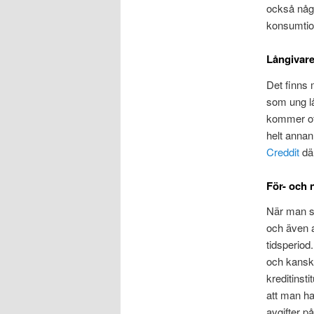
också någo
konsumtio
Långivar
Det finns 
som ung lå
kommer ofta
helt annan 
Creddit
där
För- och 
När man so
och även a
tidsperiod
och kanske
kreditinsti
att man ha
avgifter p