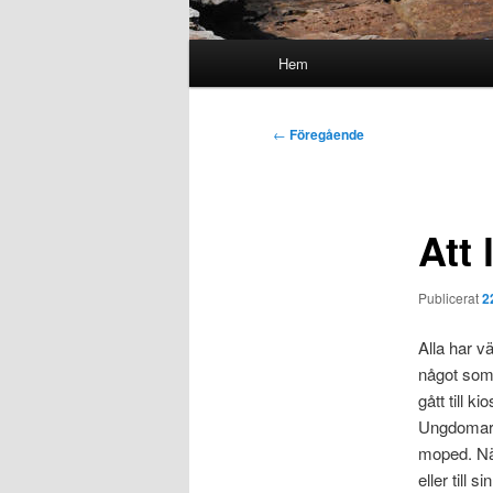
Huvudmeny
Hem
Inläggsnavigering
←
Föregående
Att
Publicerat
2
Alla har v
något som
gått till 
Ungdomar l
moped. När
eller till 