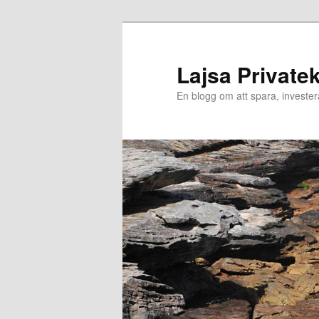
Hoppa
till
primärt
Lajsa Private
innehåll
En blogg om att spara, investe