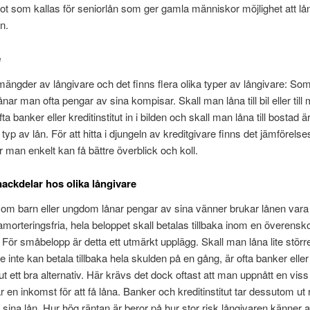
t som kallas för seniorlån som ger gamla människor möjlighet att låna
n.
e
mängder av långivare och det finns flera olika typer av långivare: Som
nar man ofta pengar av sina kompisar. Skall man låna till bil eller till
 banker eller kreditinstitut in i bilden och skall man låna till bostad ä
typ av lån. För att hitta i djungeln av kreditgivare finns det jämförels
 man enkelt kan få bättre överblick och koll.
nackdelar hos olika långivare
m barn eller ungdom lånar pengar av sina vänner brukar lånen vara 
morteringsfria, hela beloppet skall betalas tillbaka inom en överen
. För småbelopp är detta ett utmärkt upplägg. Skall man låna lite störr
 inte kan betala tillbaka hela skulden på en gång, är ofta banker eller
tut ett bra alternativ. Här krävs det dock oftast att man uppnått en vis
r en inkomst för att få låna. Banker och kreditinstitut tar dessutom ut
å sina lån. Hur hög räntan är beror på hur stor risk långivaren känner a