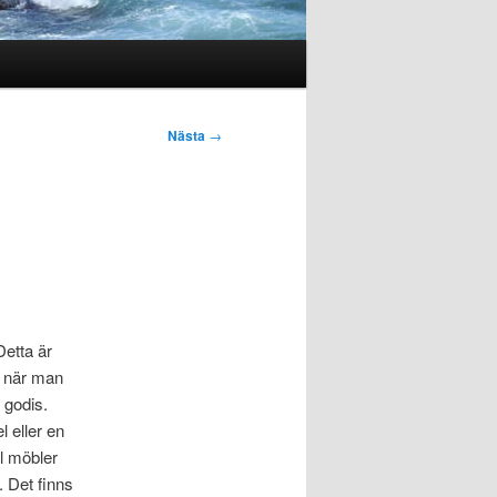
Nästa
→
Detta är
a när man
 godis.
 eller en
l möbler
. Det finns