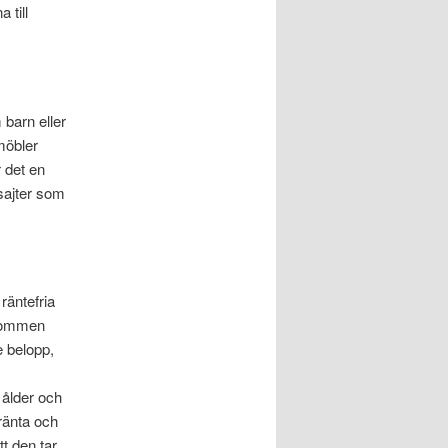
 till
 barn eller
 möbler
r det en
esajter som
räntefria
skommen
e belopp,
s ålder och
 ränta och
tt den tar