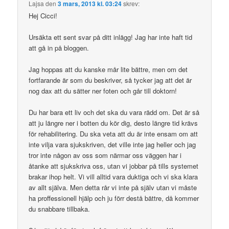
Lajsa
den
3 mars, 2013 kl. 03:24
skrev:
Hej Cicci!
Ursäkta ett sent svar på ditt inlägg! Jag har inte haft tid
att gå in på bloggen.
Jag hoppas att du kanske mår lite bättre, men om det
fortfarande är som du beskriver, så tycker jag att det är
nog dax att du sätter ner foten och går till doktorn!
Du har bara ett liv och det ska du vara rädd om. Det är så
att ju längre ner i botten du kör dig, desto längre tid krävs
för rehabilitering. Du ska veta att du är inte ensam om att
inte vilja vara sjukskriven, det ville inte jag heller och jag
tror inte någon av oss som närmar oss väggen har i
åtanke att sjukskriva oss, utan vi jobbar på tills systemet
brakar ihop helt. Vi vill alltid vara duktiga och vi ska klara
av allt själva. Men detta rår vi inte på själv utan vi måste
ha proffessionell hjälp och ju förr destå bättre, då kommer
du snabbare tillbaka.