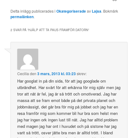
Detta inlägg publicerades i
Okategoriserade
av
Lajsa
. Bokmärk
permalänken
.
2 SVAR PÅ ”
HJÄLP ATT TA PAUS FRAMFÖR DATORN
”
Cecilia
den
3 mars, 2013 kl. 03:23
skrev:
Har googlat in på din sida, för att jag googlade om
utbrändhet. Har svårt för att erkänna för mig själv men jag
tror att nåt är fel, jag är så trött och omotiverad. Jag har
massa att se fram emot både på det privata planet och
jobbmässigt, det går bra för mig på jobbet och jag har en
resa framför mig som kommer bli hur bra som helst men
jag har ingen ork ingen lust till nåt. Jag har alltid problem
med magen jag har ont i huvudet och på sistone har jag
varit så trött, osver jätte bra men är alltid trött. I bland