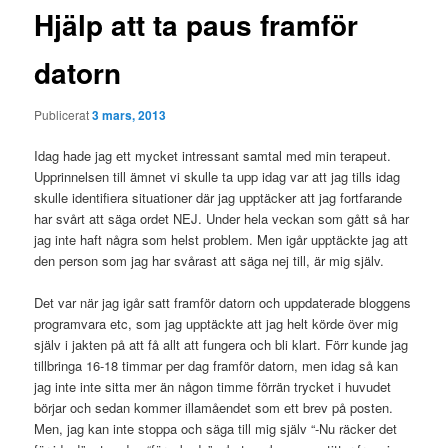
Hjälp att ta paus framför
datorn
Publicerat
3 mars, 2013
Idag hade jag ett mycket intressant samtal med min terapeut.
Upprinnelsen till ämnet vi skulle ta upp idag var att jag tills idag
skulle identifiera situationer där jag upptäcker att jag fortfarande
har svårt att säga ordet NEJ. Under hela veckan som gått så har
jag inte haft några som helst problem. Men igår upptäckte jag att
den person som jag har svårast att säga nej till, är mig själv.
Det var när jag igår satt framför datorn och uppdaterade bloggens
programvara etc, som jag upptäckte att jag helt körde över mig
själv i jakten på att få allt att fungera och bli klart. Förr kunde jag
tillbringa 16-18 timmar per dag framför datorn, men idag så kan
jag inte inte sitta mer än någon timme förrän trycket i huvudet
börjar och sedan kommer illamåendet som ett brev på posten.
Men, jag kan inte stoppa och säga till mig själv “-Nu räcker det