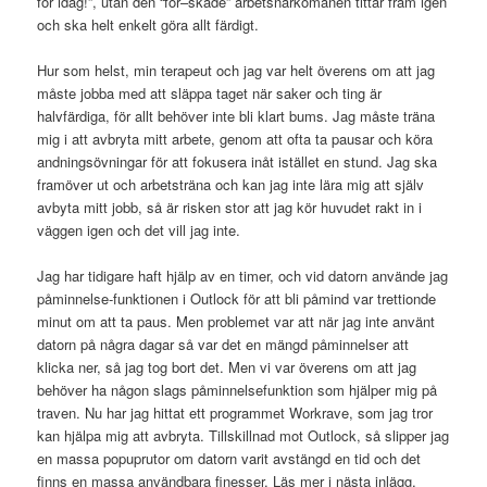
för idag!”, utan den “för–skade” arbetsnarkomanen tittar fram igen
och ska helt enkelt göra allt färdigt.
Hur som helst, min terapeut och jag var helt överens om att jag
måste jobba med att släppa taget när saker och ting är
halvfärdiga, för allt behöver inte bli klart bums. Jag måste träna
mig i att avbryta mitt arbete, genom att ofta ta pausar och köra
andningsövningar för att fokusera inåt istället en stund. Jag ska
framöver ut och arbetsträna och kan jag inte lära mig att själv
avbyta mitt jobb, så är risken stor att jag kör huvudet rakt in i
väggen igen och det vill jag inte.
Jag har tidigare haft hjälp av en timer, och vid datorn använde jag
påminnelse-funktionen i Outlock för att bli påmind var trettionde
minut om att ta paus. Men problemet var att när jag inte använt
datorn på några dagar så var det en mängd påminnelser att
klicka ner, så jag tog bort det. Men vi var överens om att jag
behöver ha någon slags påminnelsefunktion som hjälper mig på
traven. Nu har jag hittat ett programmet Workrave, som jag tror
kan hjälpa mig att avbryta. Tillskillnad mot Outlock, så slipper jag
en massa popuprutor om datorn varit avstängd en tid och det
finns en massa användbara finesser. Läs mer i nästa inlägg.