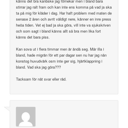
känns det bra kanbske jag förnekar men i bland bara
stirrar jag ralt fram och kan inte ens komma på vad ja ska
ta på mig för kläder i dag. Har haft problem med maten de
senase 2 åren och avrit väldigt nere, känner en inre press
heöa tiden. Vet ej bad ja ska göra, vill inte va sjukskriven
och som sagt i bland känns allt så bra men lika fort
känns det bara piss.
Kan sova ut i flera timmar men är ändå seg. Mår illa i
bland, hade migrän för ett par dagar sen nu har jag nån
konstog huvudvärk osm inte ger sig, hjärtklappning i
bland. Vad ska jag göra???
Tacksam för nåt svar eller råd.