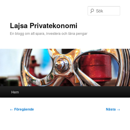
Hoppa
till
Sök
primärt
innehåll
Lajsa Privatekonomi
En blogg om att spara, investera och låna pengar
Huvudmeny
Hem
Inläggsnavigering
←
Föregående
Nästa
→